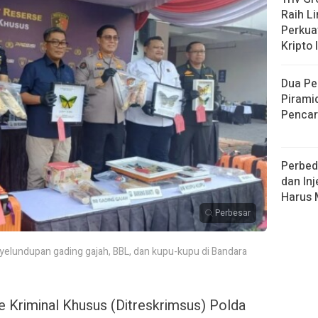
Raih L
Perkuat
Kripto 
Dua Pe
Pirami
Pencar
Perbed
dan Inj
Harus
Perbesar
yelundupan gading gajah, BBL, dan kupu-kupu di Bandara
e Kriminal Khusus (Ditreskrimsus) Polda