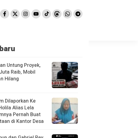
baru
kan Untung Proyek,
Juta Raib, Mobil
n Hilang
m Dilaporkan Ke
Holila Alias Lela
mnya Pernah Buat
taan di Kantor Desa
oup dan Gabriel Rey