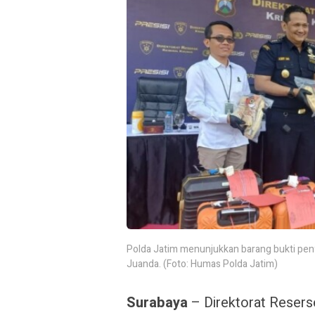
Polda Jatim menunjukkan barang bukti pen
Juanda. (Foto: Humas Polda Jatim)
Surabaya
– Direktorat Resers