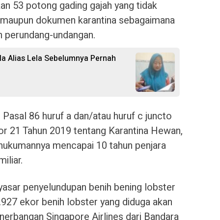
an 53 potong gading gajah yang tidak
an maupun dokumen karantina sebagaimana
n perundang-undangan.
ila Alias Lela Sebelumnya Pernah
 Pasal 86 huruf a dan/atau huruf c juncto
 21 Tahun 2019 tentang Karantina Hewan,
hukumannya mencapai 10 tahun penjara
liar.
asar penyelundupan benih bening lobster
927 ekor benih lobster yang diduga akan
enerbangan Singapore Airlines dari Bandara