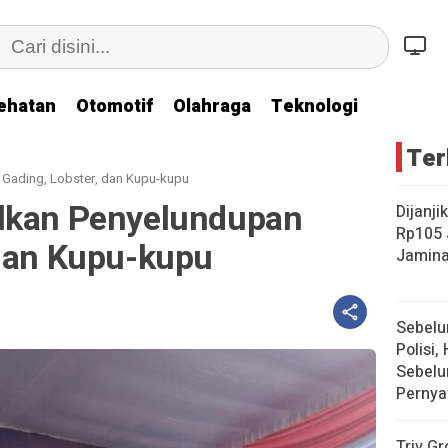
ehatan
Otomotif
Olahraga
Teknologi
Ter
Gading, Lobster, dan Kupu-kupu
alkan Penyelundupan
Dijanji
Rp105 
 dan Kupu-kupu
Jamina
Sebelu
Polisi, 
Sebelu
Pernya
Triv Gr