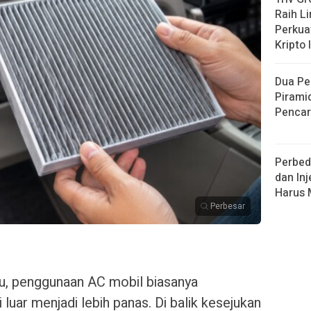
Raih L
Perkuat
Kripto 
Dua Pe
Pirami
Pencar
Perbed
dan Inj
Harus
Perbesar
, penggunaan AC mobil biasanya
luar menjadi lebih panas. Di balik kesejukan