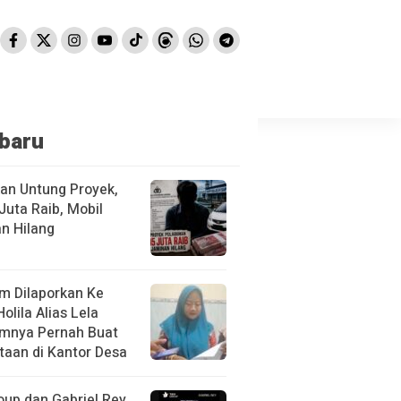
baru
kan Untung Proyek,
Juta Raib, Mobil
n Hilang
m Dilaporkan Ke
Holila Alias Lela
mnya Pernah Buat
taan di Kantor Desa
oup dan Gabriel Rey