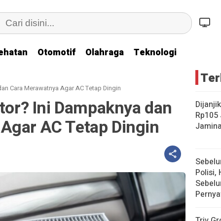
ehatan
Otomotif
Olahraga
Teknologi
Ter
 dan Cara Merawatnya Agar AC Tetap Dingin
otor? Ini Dampaknya dan
Dijanji
Rp105 
Agar AC Tetap Dingin
Jamina
Sebelu
Polisi, 
Sebelu
Pernya
Triv Gr