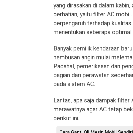
yang dirasakan di dalam kabin,
perhatian, yaitu filter AC mobil
berpengaruh terhadap kualitas
menentukan seberapa optimal s
Banyak pemilik kendaraan baru 
hembusan angin mulai melemah a
Padahal, pemeriksaan dan peng
bagian dari perawatan sederh
pada sistem AC.
Lantas, apa saja dampak filte
merawatnya agar AC tetap be
berikut ini.
Cara Ganti Oli Mesin Mobil Sendir