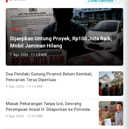
Peristiwa.co
Lihat Lainnya
BERITA
Dijanjikan Untung Proyek, Rp105 Juta Raib,
Mobil Jaminan Hilang
7 Agu 2026 - 11:24 WIB
Masuk Pekarangan Tanpa Izin, Seorang
Perempuan Inisial H. Dilaporkan ke Polresta
Sumenep
4 Agu 2026 - 12:59 WIB
Pembobol Rumah di Jangkar Ditangkap, Polisi
Ungkap Modus Pelaku
4 Agu 2026 - 10:30 WIB