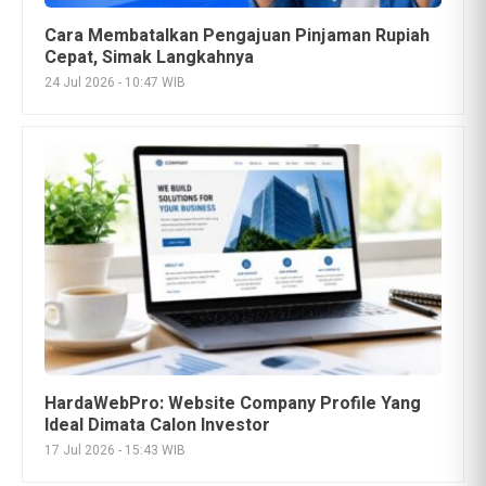
HardaWebPro: Website Company Profile Yang
Ideal Dimata Calon Investor
17 Jul 2026 - 15:43 WIB
Triv Group dan Gabriel Rey Raih Lima
Penghargaan, Perkuat Posisi di Industri Kripto
Indonesia
5 Agu 2026 - 15:35 WIB