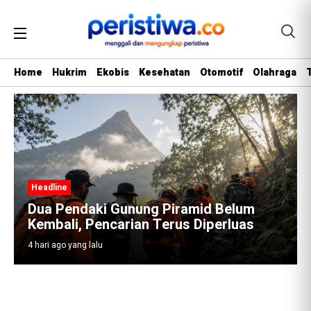
Home
Hukrim
Ekobis
Kesehatan
Otomotif
Olahraga
Headline
Perbedaan Penting Grouting dan Injeksi
Beton, Kapan Harus Menggunakannya?
4 hari ago yang lalu