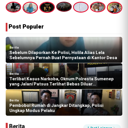
Post Populer
Berita
Terlibat Kasus Narkoba, Oknum Polresta Sumenep
yang Jalani Patsus Terlihat Bebas Diluar
Penempatan Khusus
Berita
Pembobol Rumah di Jangkar Ditangkap, Polisi
Ungkap Modus Pelaku
Berita
Korban Desak Polresta Sumenep Tindak Tegas
Oknum Polisi RS yang Diduga Terlibat Sejumlah
Kasus Penggelapan
Berita