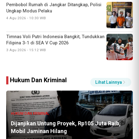
Timnas Voli Putri Indonesia Bangkit, Tundukkan
Filipina 3-1 di SEA V Cup 2026
3 Agu 2026 - 15:12 WIB
Sebelum Dilaporkan Ke Polisi, Holila Alias Lela
Sebelumnya Pernah Buat Pernyataan di Kantor
Desa
5 Agu 2026 - 16:33 WIB
Hukum Dan Kriminal
Lihat Lainnya
HUKUM DAN KRIMINAL
Dijanjikan Untung Proyek, Rp105 Juta Raib,
Mobil Jaminan Hilang