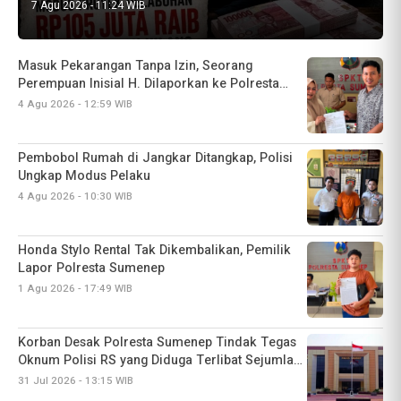
7 Agu 2026 - 11:24 WIB
Pembobol Rumah di Jangkar Ditangkap, Polisi
Ungkap Modus Pelaku
4 Agu 2026 - 10:30 WIB
Honda Stylo Rental Tak Dikembalikan, Pemilik
Lapor Polresta Sumenep
1 Agu 2026 - 17:49 WIB
Korban Desak Polresta Sumenep Tindak Tegas
Oknum Polisi RS yang Diduga Terlibat Sejumlah
Kasus Penggelapan
31 Jul 2026 - 13:15 WIB
Sebelum Dilaporkan Ke Polisi, Holila Alias Lela
Sebelumnya Pernah Buat Pernyataan di Kantor
Desa
5 Agu 2026 - 16:33 WIB