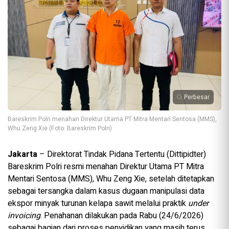
Perbesar
Bareskrim Polri menahan Direktur Utama PT Mitra Mentari Sentosa (MMS),
Whu Zeng Xie (Foto: Bareskrim Polri)
Jakarta
– Direktorat Tindak Pidana Tertentu (Dittipidter)
Bareskrim Polri resmi menahan Direktur Utama PT Mitra
Mentari Sentosa (MMS), Whu Zeng Xie, setelah ditetapkan
sebagai tersangka dalam kasus dugaan manipulasi data
ekspor minyak turunan kelapa sawit melalui praktik
under
invoicing
. Penahanan dilakukan pada Rabu (24/6/2026)
sebagai bagian dari proses penyidikan yang masih terus