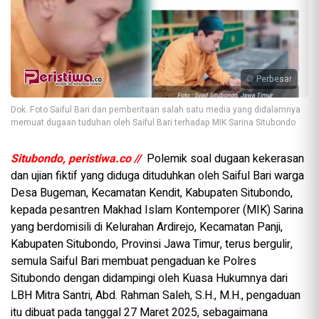
Perbesar
Dok. Foto Saiful Bari dan pemberitaan salah satu media yang didalamnya
memuat dugaan tuduhan oleh Saiful Bari terhadap MIK Sarina Situbondo
Situbondo, peristiwa.co //
Polemik soal dugaan kekerasan
dan ujian fiktif yang diduga dituduhkan oleh Saiful Bari warga
Desa Bugeman, Kecamatan Kendit, Kabupaten Situbondo,
kepada pesantren Makhad Islam Kontemporer (MIK) Sarina
yang berdomisili di Kelurahan Ardirejo, Kecamatan Panji,
Kabupaten Situbondo, Provinsi Jawa Timur, terus bergulir,
semula Saiful Bari membuat pengaduan ke Polres
Situbondo dengan didampingi oleh Kuasa Hukumnya dari
LBH Mitra Santri, Abd. Rahman Saleh, S.H., M.H., pengaduan
itu dibuat pada tanggal 27 Maret 2025, sebagaimana