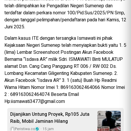
telah dilimpahkan ke Pengadilan Negeri Sumenep dan
terdaftar dalam perkara nomor 100/Pid.Sus/2025/PN Smp,
dengan tanggal pelimpahan/pendaftaran pada hari Kamis, 12
Juni 2025.
Dalam kasus ITE dengan tersangka Ismawati ini pihak
Kejaksaan Negeri Sumenep telah menyiapkan bukti yaitu 1. 5
(lima) Lembar Screenshoot Postingan Akun Facebook
Bernama “Isdava AR” milik Sdri. ISMAWATI Binti MULATUP
alamat Dsn. Cang Cang Panggung RT 006 / RW 002 Ds.
Lombang Kecamatan Giligenting Kabupaten Sumenep. 2.
Akun Facebook “Isdava AR” 3. 1 (satu) Buah Hp Readmi
Warna Hitam Nomor Imei 1: 869163062464066 Nomor Imei
2 : 689163062464074 Beserta Email
Hp:iismawati3477@gmail.com
Dijanjikan Untung Proyek, Rp105 Juta
Raib, Mobil Jaminan Hilang
Peristiwa.co
15 jam