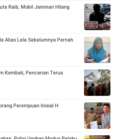
uta Raib, Mobil Jaminan Hilang
ila Alias Lela Sebelumnya Pernah
m Kembali, Pencarian Terus
rang Perempuan Inisial H.
gkap, Polisi Ungkap Modus Pelaku