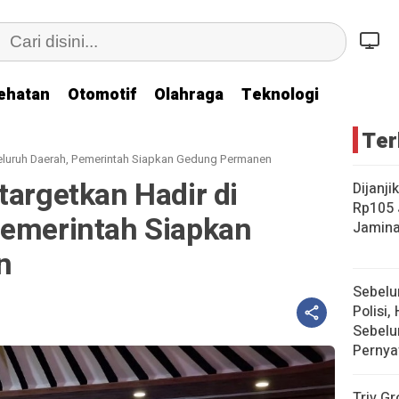
ehatan
Otomotif
Olahraga
Teknologi
Ter
Seluruh Daerah, Pemerintah Siapkan Gedung Permanen
targetkan Hadir di
Dijanji
Rp105 
Pemerintah Siapkan
Jamina
n
Sebelu
Polisi, 
Sebelu
Pernya
Triv Gr