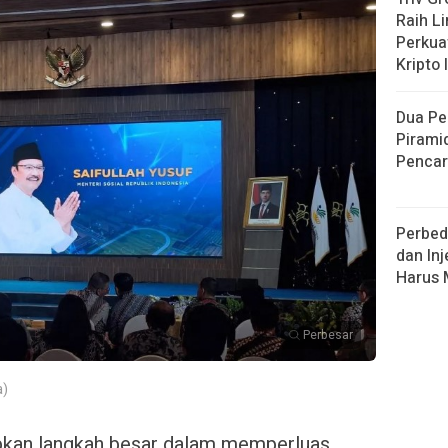
Raih L
Perkuat
Kripto 
Dua Pe
Pirami
Pencar
Perbed
dan Inj
Harus
Perbesar
a)
kan langkah besar dalam memperluas