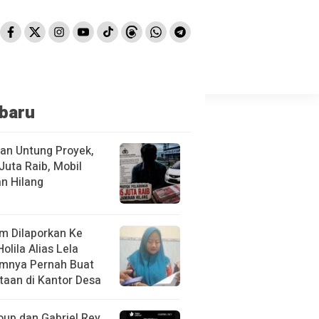
baru
kan Untung Proyek,
Juta Raib, Mobil
n Hilang
m Dilaporkan Ke
Holila Alias Lela
mnya Pernah Buat
taan di Kantor Desa
oup dan Gabriel Rey