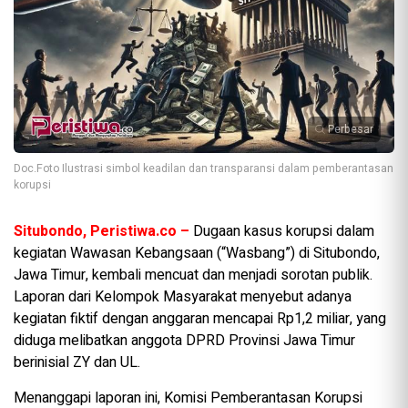
Perbesar
Doc.Foto Ilustrasi simbol keadilan dan transparansi dalam pemberantasan
korupsi
Situbondo, Peristiwa.co –
Dugaan kasus korupsi dalam
kegiatan Wawasan Kebangsaan (“Wasbang”) di Situbondo,
Jawa Timur, kembali mencuat dan menjadi sorotan publik.
Laporan dari Kelompok Masyarakat menyebut adanya
kegiatan fiktif dengan anggaran mencapai Rp1,2 miliar, yang
diduga melibatkan anggota DPRD Provinsi Jawa Timur
berinisial ZY dan UL.
Menanggapi laporan ini, Komisi Pemberantasan Korupsi