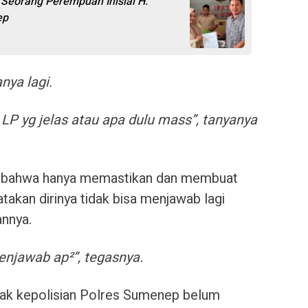
Seorang Perempuan Inisial H.
ep
nya lagi.
 LP yg jelas atau apa dulu mass”, tanyanya
an bahwa hanya memastikan dan membuat
yatakan dirinya tidak bisa menjawab lagi
annya.
enjawab ap²”, tegasnya.
pihak kepolisian Polres Sumenep belum