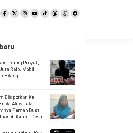
baru
kan Untung Proyek,
Juta Raib, Mobil
n Hilang
m Dilaporkan Ke
Holila Alias Lela
mnya Pernah Buat
taan di Kantor Desa
oup dan Gabriel Rey