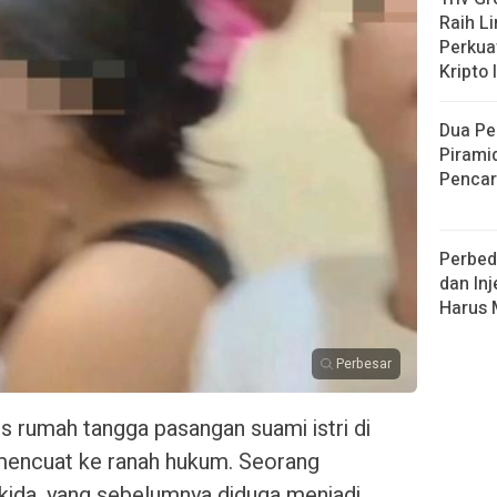
Raih L
Perkuat
Kripto 
Dua Pe
Pirami
Pencar
Perbed
dan Inj
Harus
Perbesar
 rumah tangga pasangan suami istri di
encuat ke ranah hukum. Seorang
kida, yang sebelumnya diduga menjadi