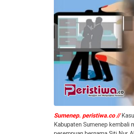
Sumenep. peristiwa.co //
Kasus
Kabupaten Sumenep kembali m
perempuan bernama Siti Nur A