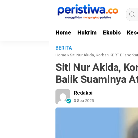
Home
Hukrim
Ekobis
Kes
BERITA
Home
»
Siti Nur Akida, Korban KDRT Dilapork
Siti Nur Akida, K
Balik Suaminya A
Redaksi
3 Sep 2025