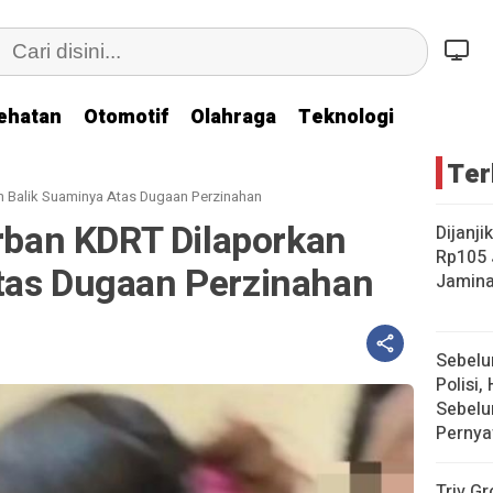
ehatan
Otomotif
Olahraga
Teknologi
Ter
an Balik Suaminya Atas Dugaan Perzinahan
orban KDRT Dilaporkan
Dijanji
Rp105 
tas Dugaan Perzinahan
Jamina
Sebelu
Polisi, 
Sebelu
Pernya
Triv Gr