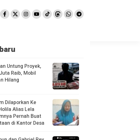
baru
kan Untung Proyek,
Juta Raib, Mobil
n Hilang
m Dilaporkan Ke
Holila Alias Lela
mnya Pernah Buat
taan di Kantor Desa
oup dan Gabriel Rey