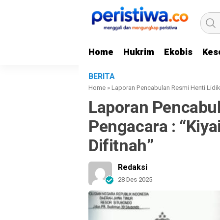
Home
Hukrim
Ekobis
Kes
BERITA
Home
»
Laporan Pencabulan Resmi Henti Lidik, 
Laporan Pencabula
Pengacara : “Kiya
Difitnah”
Redaksi
28 Des 2025