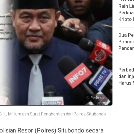
Raih L
Perkuat
Kripto 
Dua Pe
Pirami
Pencar
Perbed
dan Inj
Harus
Perbesar
 S.H., M.Hum dan Surat Penghentian dari Polres Situbondo
lisian Resor (Polres) Situbondo secara