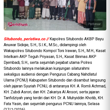
Perbesar
Situbondo, peristiwa.co //
Kapolres Situbondo AKBP Bayu
Anuwar Sidiqie, S.H., S.I.K., M.Sc., didampingi oleh
Wakapolres Situbondo Kompol Toni Irawan, S.H., M.H., Kasat
Intelkam AKP Teguh Priyasan, S.H., Kasat Binmas AKP
Djembadi, S.H., serta sejumlah pejabat utama Polres
Situbondo lainnya melakukan kunjungan silaturahmi
sekaligus audiensi dengan Pengurus Cabang Nahdlatul
Ulama (PCNU) Kabupaten Situbondo dan disambut langsung
oleh jajaran Syuriah PCNU, di antaranya KH. A. Romli Achmad,
KH. Zubdi Asrori, dan KH. Zakariya Al Ansori, serta jajaran
Tanfidziyah yang terdiri dari KH. Dr. A. Muhyiddin Khotib, KH.
Fata Yasin, dan sejumlah pengurus PCNU lainnya, Selasa
(27/1/2026).